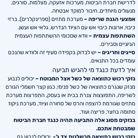
לדרישת חברת הביטוח, מערכות אזעקה, מצלמות, סורגים,
מנעולים מיוחדים, חיבור למוקד אבטחה.
אמצעי הגנת שריפה –
מערכת מתזים (ספרינקלרים), ברזי
כיבוי, ארונות כיבוי אש עם הציוד הנדרש, גלאי אש ועשן.
השתתפות עצמית
–
וודא שסכומי ההשתתפות העצמית
הגיוניים וסבירים.
סייגים וחריגים
–
יש לבדוק בקפידה סעיף זה ולוודא שהנכם
עומדים בכל התנאים.
איך לדעת כנגד מי להגיש תביעה
נזקי רכוש כתוצאה של כשל אצל המבוטח –
יכולים לנבוע
מנזק שנגרם כתוצאה של כשל פנימי, כגון קצר חשמלי הגורם
לשריפה, התפוצצות צנרת בבית או בעסק, התפרצות מערכת
מתזים שגורמת להצפה והרס של סחורה וציוד, מערכת ניקוז
סתומה בחצר, פריצה ועוד.
בנזקים מסוג אלה התביעה תהיה כנגד חברת הביטוח
שמבטחת אתכם.
נזקי רכוש כתוצאה מרשלנות צד ג'-
יכולים לנבוע גם